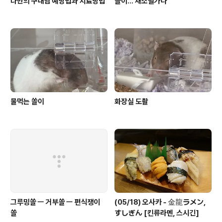
나만의 구내염 예방법과 치료방법
쏠이... 채소별가다
물먹는 쏠이
화장실 도촬
그루밍쏠 ㅡ 거부쏠 ㅡ 편식쟁이
(05/18) 오사카 - 金龍ラメン,
쏠
すしぎん [킨류라멘, 스시긴]