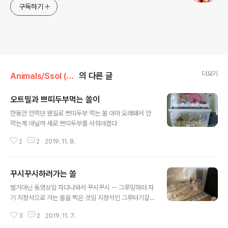
구독하기
더보기
Animals/Ssol (19.02.28~20.04.01 )
의 다른 글
오트밀과 쁘띠두부먹는 쏠이
글 내용
한동안 안먹던 웬일로 쁘띠두부 먹는 쏠 아마 오래돼서 안
먹는게 아닐까 새로 쁘띠두부를 사줘야겠다
2
2
2019. 11. 8.
꾸시꾸시하러가는 쏠
글 내용
별거아닌 동영상임 자다나와서 꾸시꾸시 ㅡ 그루밍하러 자
기 지정석으로 가는 쏠을 찍은 것임 지정석인 그루터기갈
때 꼭 휴지심터널을 지나서 감 ㅋㅋㅋㅋ 동영상 끝나기직
3
2
2019. 11. 7.
전에 하는 행동은 자기가 좋아하는 사탕수수조각을 물어뜯