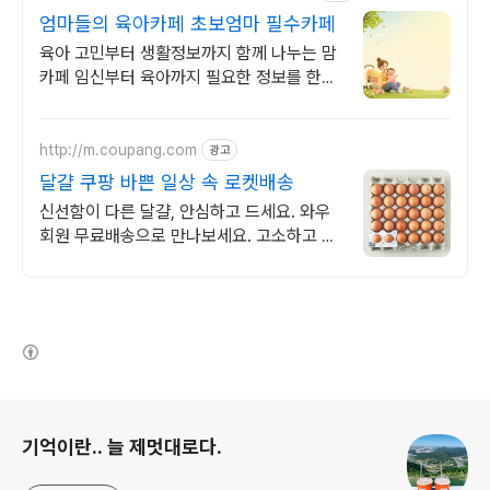
엄마들의 육아카페 초보엄마 필수카페
육아 고민부터 생활정보까지 함께 나누는 맘
카페 임신부터 육아까지 필요한 정보를 한곳
에서
http://m.coupang.com
광고
달걀 쿠팡 바쁜 일상 속 로켓배송
신선함이 다른 달걀, 안심하고 드세요. 와우
회원 무료배송으로 만나보세요. 고소하고 비
린내 없는 계란, 탱글한 노른자로 풍미를 더
하세요.
(새창열림)
로그 정보
기억이란.. 늘 제멋대로다.