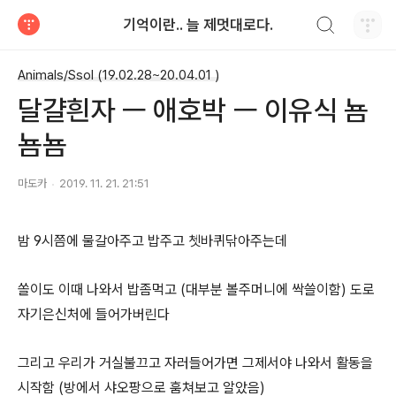
검색하기
기억이란.. 늘 제멋대로다.
티스토리
Animals/Ssol (19.02.28~20.04.01 )
달걀흰자 ㅡ 애호박 ㅡ 이유식 뇸
뇸뇸
마도카
2019. 11. 21. 21:51
밤 9시쯤에 물갈아주고 밥주고 쳇바퀴닦아주는데
쏠이도 이때 나와서 밥좀먹고 (대부분 볼주머니에 싹쓸이함) 도로
자기은신처에 들어가버린다
그리고 우리가 거실불끄고 자러들어가면 그제서야 나와서 활동을
시작함 (방에서 샤오팡으로 훔쳐보고 알았음)