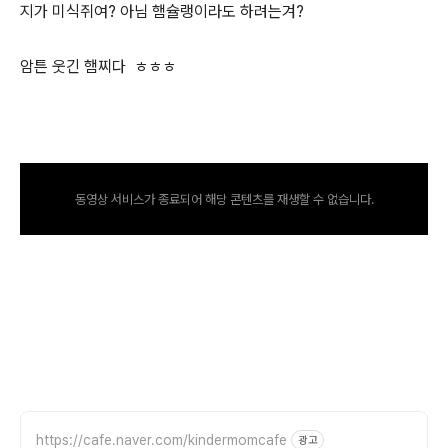
지가 미식쥐여? 아님 햄슐랭이라도 하려는겨?
암튼 웃긴 햄찌다 ㅎㅎㅎ
동영상 서비스가 종료되어 해당 콘텐츠를 재생할 수 없습니다.
https://cafe.naver.com/kindermomcafe
광고