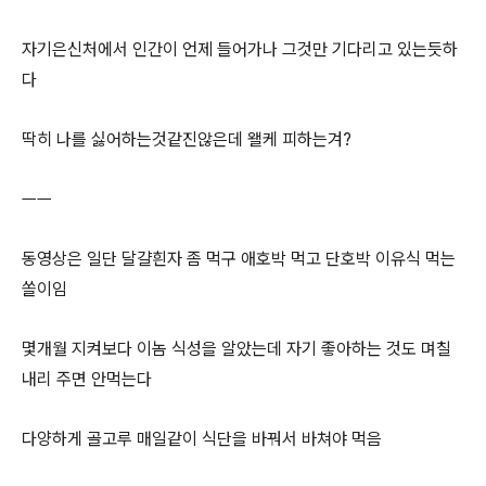
자기은신처에서 인간이 언제 들어가나 그것만 기다리고 있는듯하
다
딱히 나를 싫어하는것같진않은데 왤케 피하는겨?
ㅡㅡ
동영상은 일단 달걀흰자 좀 먹구 애호박 먹고 단호박 이유식 먹는
쏠이임
몇개월 지켜보다 이놈 식성을 알았는데 자기 좋아하는 것도 며칠
내리 주면 안먹는다
다양하게 골고루 매일같이 식단을 바꿔서 바쳐야 먹음