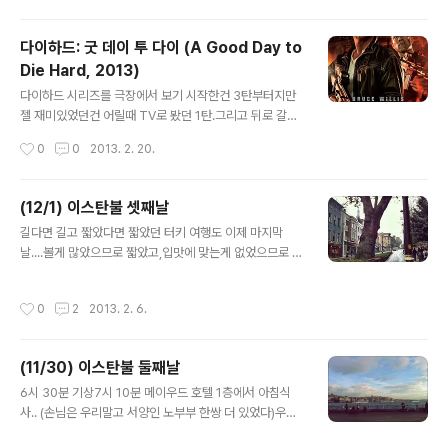
든것이 제자리에 있지않으면 불안한 강박증세도 가지고 있
니라 CG티가 많이 나서 그렇게 역겹진 않다.HBO미드 스
다..
파르타쿠스 정도? 젬마 아더튼도 페르시아 왕자나 타이탄
다이하드: 굿 데이 투 다이 (A Good Day to
에서 봤을땐 참 별론데 주연이네~라고 생각했던 것에 비해
Die Hard, 2013)
여기에서는 괜찮게 나온다. 극중 최고미녀설정이 아니라
글 내용
그럴지도. 한셀과 그레텔의 엄마를 great white witch로
다이하드 시리즈를 극장에서 보기 시작한건 3탄부터지만
설정한건 신선했는데아무리 착한 마녀여도 그렇지, 인간들
젤 재미있었던건 어릴때 TV로 봤던 1탄.그리고 뒤로 갈수
이 죽인다고 그냥 순순히 죽는건 좀.. 말이 안되는듯.생에
록 재미는 점점 줄어들더니 이번 편에서 정점을 찍는구나.
작성시간
0
0
2013. 2. 20.
대한 욕구는 생명체라면 기본으로 가지고 있는데... 3d 입
일반 액션영화에, 브루스윌리스 억지로 끼워넣고 이건 다
체감도 나름 괜찮았고, 보는 내내 ..
이하드요라고 말하는 것과 다를바 없다. 그리고 보다가 기
함했던건 후반부에 체르노빌 발전소 사고지역에 가게 되었
(12/1) 이스탄불 셋째날
는데맥클레인 부자는 방사능따윈 뭐냐는 듯, 맨팔뚝 다 드
글 내용
길다면 길고 짧았다면 짧았던 터키 여행도 이제 마지막
러내며 활개치며 다니고악당들도 이상한 물질 한번 쏘더니
날....볼게 많았으므로 짧았고,입맛에 맞는게 없었으므로 길
방사능이 제거되었다며 보호복을 벗어제끼던 장면나처럼
었다고나 할까. 6시 20분 기상 그리고 약간의 짐정리 그리
무지한 인간조차 방사능이 그리 쉽게 제거된다는건 말도
고 7시 10분 아침식사하러 내려갔다가 한국인 모녀와 동
안된다 생각하는데도대체 이런 각본을 오케이한 폭스사 간
작성시간
0
2
2013. 2. 6.
석하게 되었다. 워낙 호텔에 손님이 없어서 그 모녀와 우리
부들 머리엔 뭐가 들었는지... 초반 차량 추격신에서, 폭파
달랑 2쌍이 유일한 손님이었다. 그 모녀는 그 전날 밤에 공
된 차들만 몇대냐.차만 많이 폭파시킨다고 액션이 훌륭해
항에 도착했는데, 호텔픽업차와 엇갈리는 바람에 1시간이
지..
(11/30) 이스탄불 둘째날
나 기다렸다고 한다. 호텔에 컴플레인 걸었으나, 직원대응
글 내용
이 션찮았는지 우리에게 메이우드 호텔에 대한 불만을 마
6시 30분 기상7시 10분 메이우드 호텔 1층에서 아침식
구 토로하였다.우리도 그닥 맘에 드는 호텔이 아니었으므
사.. (손님은 우리말고 서양인 노부부 한쌍 더 있었다)우리
로 비슷하게 응수해주었다. 그 모녀에게 이스탄불 관광에
만 있을땐, 식당에 불도 안켜줘서 어둠속에서 아침식사했