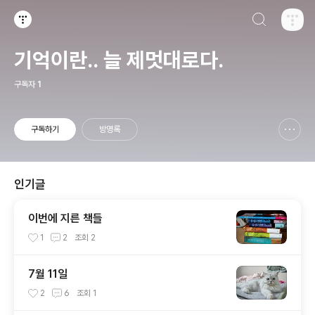
검색하기
티스토리
기억이란.. 늘 제멋대로다.
구독자
1
구독하기
방명록
신고하기 레이어
열기
인기글
이번에 지른 책들
1
2
조회
2
7월 11일
2
6
조회
1