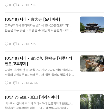
시라는 이른시간이었음에도 꽤 많은 사람들이 모닝세트메
금 돌멩이라도 우그적우그적 먹을 수 있다고!! 점심시간이
작성시간
0
4
2013. 7. 3.
뉴를 먹고 있었다. 우린 아이스 아메리카노 2잔 맛은 두달
지나서 그런지 빈 테이블이 많았다. 김치가 무한공짜~ (그
전이라 그런지 기억나지 않는다. ..
래서 유명한듯 함)맛도 괜찮았다. 정구지무침과 다진마늘
일본라멘(600엔)과 차슈라멘(900엔) 두종류가 있는데
(05/18) 나라 - 東大寺 [도다이지]
우린 셋다 차슈라멘으로 통일! 보기에도 먹음직스러워움
글 내용
코후쿠지에서 토다이지는 걸어서 15~20분정도의 거리.
물에 담궈진 고기별로 안좋아하는데 차슈라멘의 고명은 맛
한문을 모두 잊은 나도 읽을 수 있는 저 쉬운 한자~도다이
있었다.맥주와 함께 여인네들은 라멘을 흡입! 그리고 본격
지 세계유산등재기념석 도다이지 들어가기전에 먼저 보게
적인 오사카 시내구경에 나섰다.말이 시내구경이고 쇼핑거
되는 난다이몬 (南大門)그니깐 남대문이라고 ㅎㅎㅎㅎ 이
리 둘러보기! ㅎㅎㅎ 1950년대부터 있어온 도톤보리의 명
작성시간
0
4
2013. 7. 2.
제 뿔이 솟고 잇는 아기사슴! 밥주세요~ 온몸에서 느껴지
물 쿠이다오레 인형!레스토랑은 망했는데 요 북치는 소년
는 저 포스! 난다이몬은 밖에서 보면 2층인 것처럼 보이지
만 남아서 명물로 자리잡았다고 함(덧. 검색하다 발..
만 안에서는 천장이 따로 없이 하나로 연결되어 있다고 한
(05/18) 나라 - 猿沢池, 興福寺 [사루사와
다.이 대문의 양쪽에는 이 절을 지키는 수호신인 금강역사
연못,고후쿠지]
상이 있고, 이 대문의 기둥을 이루는 나무들은 400년이 넘
글 내용
은 거대한 것들이란다.이 문은 송나라의 양식을 본떠서 만
나라에 가기로 한 날..아침 7시 기상!어차피 일찍 일어나도
들었고, 그당시 양식이 그대로 살아있는 일본의 국보란다.
호텔의 아침밥은 8시부터 주니까, 일찍 일어날 필요가 없
엄청 낡을 것을 보니 잘 보존한듯 난다이몬 양쪽에 있는 금
음 아침메뉴는 다를게 없으니까, (그래도 이날은 다른 손님
작성시간
0
4
2013. 6. 26.
강역사상높이 8.4미터의 거대한 모습!! ..
이 많아서 좀더 푸짐했음) 음식사진은 생략대신 나니와 호
텔 로비 사진 호텔 프론트 방에서 찍은 바깥풍경 8시 40분
경 나라로 가기위해 호텔을 나섰음 호텔 주변에 있던 동네
(05/17) 교토 - 嵐山 [아라시야마]
신사? 호텔 옆에 자동차튜닝샵이 있었는데..첫날 이차 첨보
글 내용
버스에서 신나게 자다가 아라시야마 덴류지마에 (嵐山天
고, 와~ 일본에는 경차만 타는게 아니구나 하고 감탄! 알고
龍寺前) 정류장에서 하차. 그래도 꽤 많은 사람들이 거리
보니 튜닝샵에서 전시용으로 내놓은거 같음사진에는 제대