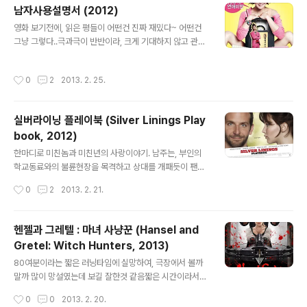
석과 시간대는 만석)호텔도 닛폰바시역과 가까운 나니와
남자사용설명서 (2012)
호텔로 예약을 마쳤다.사실 남바역쪽으로 호텔을 잡고 싶
글 내용
었으나, 트리플룸을 가진 저렴한 호텔이 없었다. 5월 16일
영화 보기전에, 읽은 평들이 어떤건 진짜 재밌다~ 어떤건
출근.출근 지하철에서 캐리어는 귀찮기만 하므로 생략그냥
그냥 그렇다..극과극이 반반이라, 크게 기대하지 않고 관람
배낭하나에 계속 갖고다닐 가방 하나만 갖고 출근짧은 일
하였다. 일단, 이시영은 사랑스럽게 연기를 잘한다.예전에
정이라 생각해서 챙긴 것도 없었다. 오전근무만 하고 조퇴
봤던 드라마 '난폭한 로맨스'에서의 헤어스타일과 비슷해
작성시간
0
2
2013. 2. 25.
회사앞의 공..
서 그런지 좀 겹쳐보였지만역시 로코물에 참 잘어울리는
배우이다.나도 더벅머리가 잘어울리고 싶다. ㅠㅠ 남주는
첨보는 오정세라는 배우인데 조연으로 꽤 오래 연기한듯.
실버라이닝 플레이북 (Silver Linings Play
얼굴도 꽃미남이라도 할 수 없고, 키도 크지않고 나이도 좀
book, 2012)
있어보이나, 이 영화에서의 존재감은 대단하다.이 영화의
글 내용
참신함은 츤데레 남주 오정세때문이라해도 과언이 아닌듯
한마디로 미친놈과 미친년의 사랑이야기. 남주는, 부인의
유독 이 영화가 웃기다고 생각되어지는건남주가 뒷태 올누
학교동료와의 불륜현장을 목격하고 상대를 개패듯이 팬후
드를 보여주는 에피가 있는데 그게 정말 빵터지게 만든다.
정신병원에 감금되고여주는 남편의 죽음에 죄책감을 느껴
작성시간
0
2
2013. 2. 21.
(빵터진다는 표현을 좋아하지 않지만 이건 달리 ..
남녀노소를 가리지않고 회사동료들과 (무려 11명) 무차별
관계를 맺다가 해고당함둘다 정신병 약을 복용하고 있는
환자란 말씀로맨틱 코미디라는 장르가 왠만한 소재는 다
헨젤과 그레텔 : 마녀 사냥꾼 (Hansel and
나온 상태라, 이제는 정신병환자들의 이야기까지 다루는
Gretel: Witch Hunters, 2013)
지경에 이른듯하다 하지만 이 영화에서 러브액추얼리나 노
글 내용
팅힐스러운 로코를 기대하고 봤다가는 큰 실망을 하게 될
80여분이라는 짧은 러닝타임에 실망하여, 극장에서 볼까
것이다. 내가 보기엔 이 둘뿐 아니라 다른 이들도 제정신이
말까 많이 망설였는데 보길 잘한것 같음짧은 시간이라서
아닌거 같으니까.아버지는 미식축구팀 이글스의 광팬이며,
그런지 늘어지는 것없이 속도감있게 쉴새없이 후려친다.19
작성시간
0
0
2013. 2. 20.
스포츠내기에 전재산을 걸정도로 도박중독이다.그리고 모
금답게 잔인한 건 기본이고.허나, 사실감있게 잔인한게 아