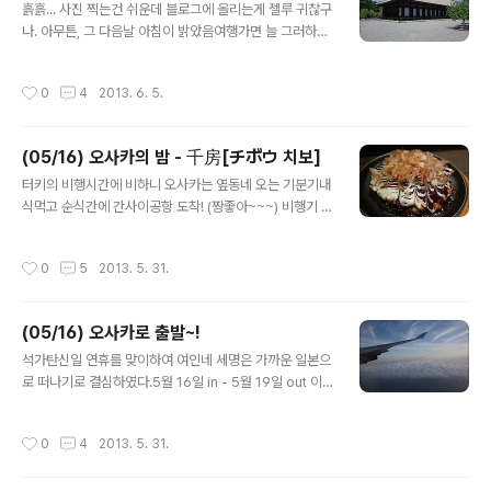
ㅜㅜ 어느 절에 가도 있는 소원비는 부적? 무슨 소원들을
흙흙... 사진 찍는건 쉬운데 블로그에 올리는게 젤루 귀찮구
비셨나.....ㅎㅎㅎ 앞의 나무상자에 돈을 넣고 밧줄을 당겨
나. 아무튼, 그 다음날 아침이 밝았음여행가면 늘 그러하듯
종을 친후, 소원들을 빈다.하지만 우리는 하지않앗다. 오전
6시 30분 기상~7시 50분에 조식먹으러 내려가니 8시부
11시 40분.. 입장권 구입교토 유적지 입장권들은 기념으로
터라네. 일찍 일어난 손님을 위한 배려도 없단 마리더냐!10
작성시간
0
4
2013. 6. 5.
간직해도 좋을만큼 예쁘고 특색있..
분정도 기다리는 것도 지겨워 호텔주변 탐방에 나섰다. 평
범한 동네 골목임주차할 곳 없으면 차를 살 수 없다는 법때
문인지, 서울에서 흔히 볼 수 있는 노상주차따위는 없었다
(05/16) 오사카의 밤 - 千房[チボウ 치보]
는게 많이 부러움 우리가 묵은 나니와 호텔 간판.트리플룸
글 내용
이 넓직하니 좋았다. 일본에서 저렴한 가격에 넓은 방을 쓴
터키의 비행시간에 비하니 오사카는 옆동네 오는 기분기내
다는건 힘든일인데! 평범한 동네길같은데 밤되면 유흥가라
식먹고 순식간에 간사이공항 도착! (짱좋아~~~) 비행기 내
니~ 신기할뿐 아침에 보는 도톤보리 하천.... 호텔에서 나오
려서, 공항들어가는 셔틀기차 기다리다가 해지는 간사이공
는 조식조식먹으려면 700엔 추가해야함종류는 적고 좀 짰
항을 찰칵!! 일본사람들이 지나치게 꼼꼼한 탓이겠지만 입
작성시간
0
5
2013. 5. 31.
지만, 하나하나 나름대로 감..
국심사하는데 30분도 넘게 기다렸다.참을성 시험을 치룬
듯하다.검지손가락 지문까지 찍고나서야 입국완료 우리가
꼴찌였는지, 수화물 찾는 곳에는 림과 으니의 캐리어만 덩
(05/16) 오사카로 출발~!
그라니 ㅡ,.ㅡ;;;; 오사카에 가기위해 난카이열차타러 가는
글 내용
길.직접봐도 글코 사진으로 봐도 글코 우리나라랑 큰 차이
석가탄신일 연휴를 맞이하여 여인네 세명은 가까운 일본으
가 없는듯 간사이 쓰루패스가 있지만, 그건 내일과 모레 하
로 떠나기로 결심하였다.5월 16일 in - 5월 19일 out 이
루종일 쓰기위해 아껴두고남바역까지 가는 지하철 패스를
라는 짧은 일정음식이 맛있고 교토라는 멋진 유적도시가
사기로함890엔 (약 만원.. 비싸다) 지하철 내부 미술전시
있는 오사카로 결정 (대한항공 스케줄 / 397,400원)5/16
작성시간
0
4
2013. 5. 31.
회 저녁 7시 30분....급행이 서있길래..
(목) 16:55 김포-오사카(간사이)5/19 (일) 11:55 오사카
(간사이)-김포 항공권 결제는 2월에 하고 (이미 저렴한 좌