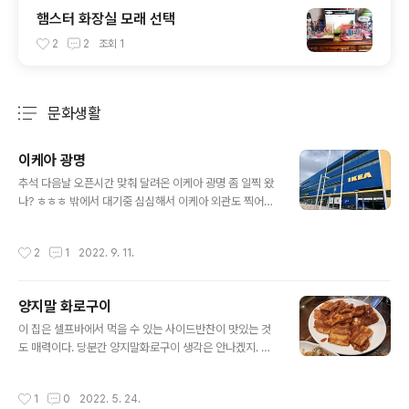
햄스터 화장실 모래 선택
2
2
조회
1
문화생활
분류 전체보기
주요 글 목록
이케아 광명
글 내용
추석 다음날 오픈시간 맞춰 달려온 이케아 광명 좀 일찍 왔
나? ㅎㅎㅎ 밖에서 대기중 심심해서 이케아 외관도 찍어보
고 이케아 쇼룸은 10시 오픈이지만 레스토랑은 9시 30분
에 문을 연다 밥먹고 구경하라는 이케아의 큰 그림? 주차장
작성시간
2
1
2022. 9. 11.
에서 기다리다 문이 열리자자마자 다들 배고픈 아귀처럼
레스토랑으로 달려간다 걷는 이들도 사실 속으로는 뛰고있
음 근데 이케아 광명 조식세트 2900원짜리 없어졌다고함.
양지말 화로구이
그거먹으러 왔는데 ㅠㅠ 왜 아무도 알려주지않은 것임? 화
글 내용
딱지나서 내가 블로그에 글쓰는 것임. 이케아 광명점 290
이 집은 셀프바에서 먹을 수 있는 사이드반찬이 맛있는 것
0원짜리 조식 없어요 혹시 다시 생겼으면 알려주세요 기흥
도 매력이다. 당분간 양지말화로구이 생각은 안나겠지. ㅎ
점은 조식세트 진작 없어져서 일부러 광명에 왔건만.. 할수
ㅎ
없이 김치볶음밥과 플랜트 주문 사람들 많다 여기서 구경
작성시간
1
0
2022. 5. 24.
하다 안양중앙시장 갈예정