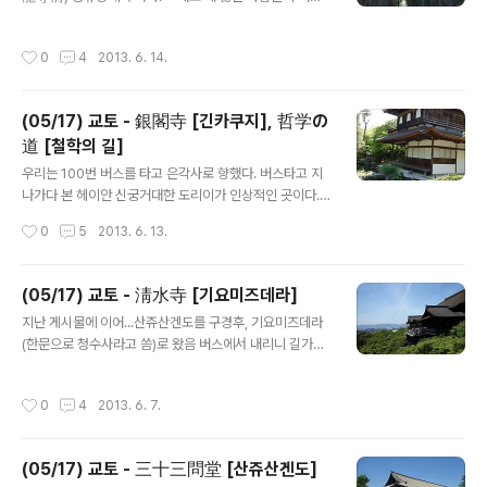
에 있음 오른쪽은 카스테라라고 써있는데 왼쪽은 뭘까.보
로 안나왔지만, 본네트를 스와로브스키로 장식해서 차가
기만해도 달다는 느낌이 팍 옴 아무튼 텐류지앞에서 내렸
반짝반짝거리고 광택이 장난 아님험머 H2.... 기름 엄청 먹
작성시간
0
4
2013. 6. 14.
으니 텐류지를 가봐야지~? 텐류지는 임제종 텐류지파의
어대는 괴물자동차라 불리운다 함.바퀴크기를 보면 놀랄수
대본산이며, 소겐치(曹源池)를 중심으로 한 정원과 귀족
밖에 없음 호텔옆에 있던 자그마..
문화로 유명한 절이다. 스즈키 마츠토시가 그린 용그림(운
(05/17) 교토 - 銀閣寺 [긴카쿠지], 哲学の
류즈, 雲龍圖)이 있다. 텐류지의 북문을 통해 노노미야 진
道 [철학의 길]
쟈에서 시작되는 대나무 숲길로 갈 수 있다. 세계문화유산
글 내용
이다. 텐류지는 1339년 무로마치 바쿠후의 쇼군인 아시카
우리는 100번 버스를 타고 은각사로 향했다. 버스타고 지
가 타카우지(足利尊氏)가 고다이고왕의 명복을 빌기위해
나가다 본 헤이안 신궁거대한 도리이가 인상적인 곳이다.
창건 했다. 개산 조사(절을 연 승려)는 무소 소세키(夢窓疎
은각사 입구를 향해 걷다가 안먹어볼 수 없지~ 하는 생각
작성시간
0
5
2013. 6. 13.
石) 국사이다. 쿄토 고잔(京都五山, 쿄토 5대 선..
에 하나씩 집어든 녹차 아이스크림 (250엔) 음식점인가..
토끼그림이 귀여워서 찍어보았다 옛맛이 우러나는 건물의
까페 수학여행 온 아이들로 넘쳐나는 은각사거대한 미로속
(05/17) 교토 - 淸水寺 [기요미즈데라]
에 온 느낌이다 은각사 입장권2시 50분 은각사에 들어가
글 내용
지난 게시물에 이어...산쥬산겐도를 구경후, 기요미즈데라
다 은각사(긴카쿠지)의 정식 명칭은 지쇼지(慈照寺). 관음
(한문으로 청수사라고 씀)로 왔음 버스에서 내리니 길가에
전 앞에 있는 흰 모래로 만든 모래정원과 이끼로 된 이끼정
있던 음식점(?) 기요미즈데라로 올라가는 골목길근데 우리
원이 볼 만합니다. 모래정원 가운데 솟아 있는 고게츠다이
가 올라간 길이 사람들이 적었는데알고보니 사람들이 주로
(向月台)는 모래와 물만으로 쌓아올린 것이지만 비나 눈
작성시간
0
4
2013. 6. 7.
다니는 길이 아닌 옆길이었음 한산한 골목길(내려올때 길
에도 끄떡없다고 하네요. 관음전도 자연재해의 피해 없이
은 인산인해였음) 부처님? 드디어 기요미즈데라 도착한눈
처음 지은 모습 그대로라고 합니다. 입장권..
에 봐도 새로지은 티가 팍팍나는 화려한 다홍색 건물 계속
(05/17) 교토 - 三十三問堂 [산쥬산겐도]
오르막길 구름한점없이 쨍쨍한 하늘때문에 얼굴 다 탄듯
글 내용