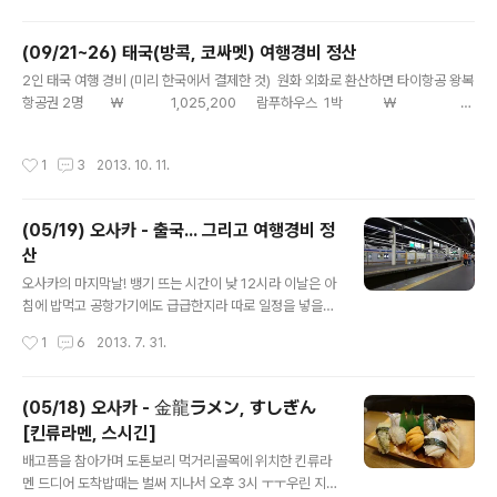
(09/21~26) 태국(방콕, 코싸멧) 여행경비 정산
글 내용
2인 태국 여행 경비 (미리 한국에서 결제한 것) 원화 외화로 환산하면 타이항공 왕복
항공권 2명 ₩ 1,025,200 람푸하우스 1박 ₩ 2
4,452 670바트 코싸멧 빌라 리조트 1박 ₩ 71,482 CHF 58.0
0 그랜드펄 디너크루즈 (9/23) ₩ 75,873 ..
작성시간
1
3
2013. 10. 11.
(05/19) 오사카 - 출국... 그리고 여행경비 정
산
글 내용
오사카의 마지막날! 뱅기 뜨는 시간이 낮 12시라 이날은 아
침에 밥먹고 공항가기에도 급급한지라 따로 일정을 넣을
수도 없는 그런 날이었다. 역시나 나니와 호텔은 우리를 실
작성시간
1
6
2013. 7. 31.
망시키지 않았다. 똑같은 메뉴.... 한국 손님이 더 줄었다고
종류가 더 없어지기까지 했다. 그래도 사람은 먹어야 사는
법. 그다지 땡기진 않았지만, 꾸역꾸역 입속에 집어넣음 그
(05/18) 오사카 - 金龍ラメン, すしぎん
리고 체크아웃하고, 남바역으로 가는 길에 지난 밤에 보았
[킨류라멘, 스시긴]
던 UCC커피숍을 지나침 그래~ 그냥 가면 뭔가 섭하다 싶
글 내용
어서 모닝커피 한잔하러 들렀다. 우리나라 커피전문점이나
배고픔을 참아가며 도톤보리 먹거리골목에 위치한 킨류라
일본 커피전문점이나 비슷함 하긴 커피맛도 비슷함 오전 9
멘 드디어 도착밥때는 벌써 지나서 오후 3시 ㅜㅜ우린 지