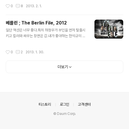
대한 정보와 약도를 알려주고우리도 뮤지엄패스로 터키이
었는데서양사람 있으니까, 불도 켜주는, 동서양 차별쪄는
작성시간
0
8
2013. 2. 1.
슬람 박물관을 할 예정이었기 때문에 (그 모녀..
메이우드 호텔 직원들. 암튼 8시에 카리예 박물관 (다른 말
로는 호라성당이라고도 함)을 향해 출발하였다. 에미뇨뉘
선착장 가는 길에 있는 시르케치역 (옛날 오리엔트 특급열
베를린 ; The Berlin File, 2012
차의 종착역임)출근 하는 사람들의 모습이 분주하다 에미
글 내용
뇨뉘 선착장에서 아침부터 낚시 하는 사람들..이시간엔 날
일단 액션은 너무 좋다.특히 하정우가 부인을 먼저 탈출시
이 좋았네. 이땐 오늘 비가 올줄이야 생각도 못했음 버스정
키고 킬러와 싸우는 장면은 갑.내가 좋아하는 한석규의 찰
류장 앞에서 10리라정도 카드충전을 하고 카리예 수도원
진 발음.. 어쩜 영어발음조차 찰져~그리고 영화 끝까지 놓
가는 길을 물어보니 친절한 터키사람들이 우리를 꼼꼼하게
치지않는 긴장감은 아주 훌륭하다 나쁜 점..배우들의 북한
작성시간
0
2
2013. 1. 30.
챙겨서 버스에 태워준다 그리고 버스기사에..
말 사투리가 어색했던건지 아님 음향녹음의 문제인건지 못
알아들은 대사가 꽤 있었다.(개인적 의견은 전자라 여겨짐)
초반에 이들의 얽힌 관계를 이해하기에 어려움이 있다.알
더보기
고보면 간단한데 꼭 이렇게 어렵게 풀어야했나라는 아쉬움
CJ제작에 이어 수직으로 이어지는 CGV대량개봉이 얄밉
고 싫어서왠만하면 CJ제작 대작영화는 안보는데, 베를린
은 도저히 패스할수 없는 영화였다. 덧) 하정우의 먹는 장면
이 너무 적어 류승완 감독이 인터뷰에서 말하길 하정우가
너무 맛있게 먹는게 얄미워서 먹는 장면 편집에서..
의안내
티스토리
로그인
고객센터
© Daum Corp.