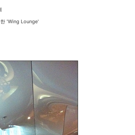
에
Wing Lounge'