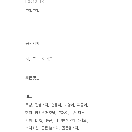
2013 태국
끄적끄적
공지사항
최근글
인기글
최근댓글
태그
푸딩
펄햄스터
업둥이
고양이
찌룽이
햄찌
카리스마 호텔
복동이
쿠샤다스
찌룽
DP2
톨군
태그를 입력해 주세요.
추리소설
골든 햄스터
골든햄스터