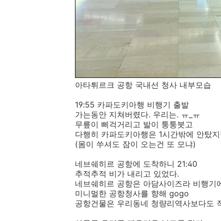
아타튀르크 공항 국내선 청사 내부모습
19:55 카파도키아행 비행기 출발
가는동안 지쳐버렸다. 우리는. ㅠ_ㅠ
무릎이 삐걱거리고 발이 퉁퉁붓고
다행히 카파도키아행은 1시간밖에 안탔지
(몸이 쑤셔도 잠이 오는건 또 모냐)
네브쉐히르 공항에 도착하니 21:40
추적추적 비가 내리고 있었다.
네브쉐히르 공항은 아담사이즈라 비행기에
미니멀한 공항청사를 향해 gogo
공항건물은 우리동네 청량리역사보다도 작