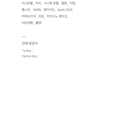
이스탄불
터키
나니와 호텔
칠훈
지렁
햄스터
300D
홋카이도
Xacti CG9
카파도키아
치로
히가시노 게이고
터키여행
뽈양
전체 방문자
Today :
Yesterday :