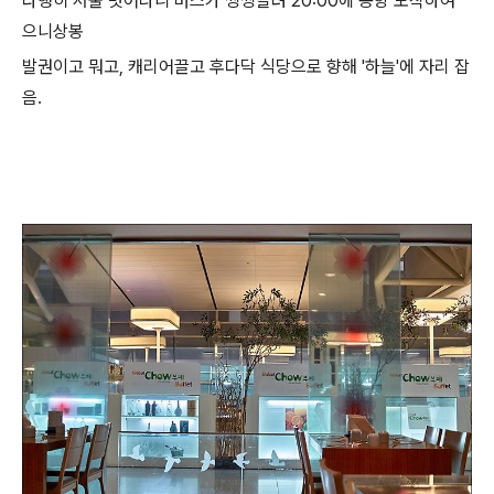
다행히 서울 벗어나니 버스가 씽씽달려 20:00에 공항 도착하여
으니상봉
발권이고 뭐고, 캐리어끌고 후다닥 식당으로 향해 '하늘'에 자리 잡
음.