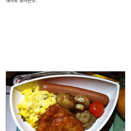
내꺼랑 맞바꾼듯.