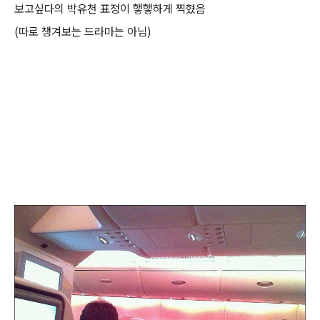
보고싶다의 박유천 표정이 햏햏하게 찍혔음
(따로 챙겨보는 드라마는 아님)