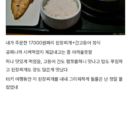
내가 주문한 17000원짜리 된장찌개+간고등어 정식
공짜니까 시켜먹었지 제값내고는 좀 아까울듯함
허나 맛있게 먹었음, 고등어 간도 짭쪼롬하니 맛나고 밥도 푸짐하
고 된장찌개도 양도 많은게 맛났다
터키 여행동안 이 된장찌개를 내내 그리워하게 될줄은 난 정말 몰
랐었네