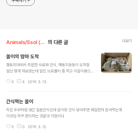
구독하기
더보기
Animals/Ssol (19.02.28~20.04.01 )
의 다른 글
쏠이의 맘마 도착
글 내용
햄토피아에서 주문한 사료와 간식, 해동지등등이 도착함
일단 몇개 줘보았는데 말린 브로콜리 좀 먹고 이갈이용으
로 구입한 웜지스 덴탈츄도 잘 뜯는듯하다 샘타코는 안먹
0
4
2019. 3. 13.
어서 이번엔 할란으로 사은품 받았는데 왠지 안먹을듯. 잘
먹는것같은 익스쿼짓 컴플리트 골든햄스터 완품으로 샀는
데 뭔뻥튀기만 한가득이여?? 너무 심한것같아서 햄토피아
간식먹는 쏠이
에 내일 전화해봐야겠다 동영상은 웜지스 뜯는 쏠 ㅎㅎ글
글 내용
구 몸무게를 재보니 142g이다. 적게 나가는 몸무게는 아
작은 두부처럼 생긴 일본간식인데 밥이랑 간식 넣어주면 제일먼저 집어먹는게
닌듯 ​​
이것임 자꾸 편식하는 것같아 걱정이다
0
0
2019. 3. 12.