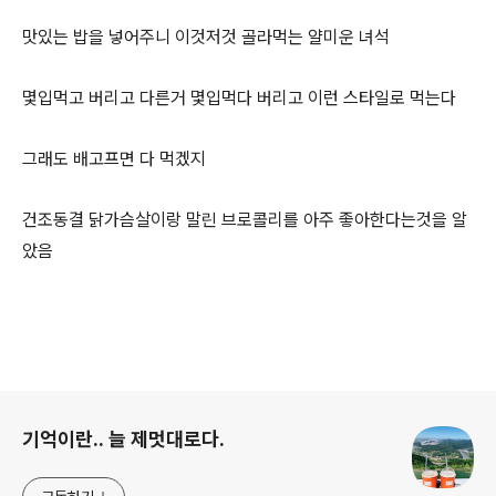
맛있는 밥을 넣어주니 이것저것 골라먹는 얄미운 녀석
몇입먹고 버리고 다른거 몇입먹다 버리고 이런 스타일로 먹는다
그래도 배고프면 다 먹겠지
건조동결 닭가슴살이랑 말린 브로콜리를 아주 좋아한다는것을 알
았음
로그 정보
기억이란.. 늘 제멋대로다.