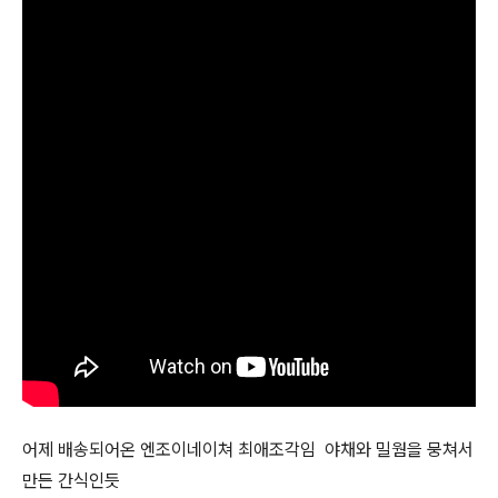
어제 배송되어온 엔조이네이쳐 최애조각임 야채와 밀웜을 뭉쳐서
만든 간식인듯