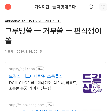
검색하기
기억이란.. 늘 제멋대로다.
티스토리
Animals/Ssol (19.02.28~20.04.01 )
그루밍쏠 ㅡ 거부쏠 ㅡ 편식쟁이
쏠
마도카
2019. 3. 14. 20:15
https://dgil.shop
광고
드길샵 피그미다람쥐 소동물샵
DGIL SHOP 피그미다람쥐, 햄스터, 파충류,
소동물 용품, 케이지 전문샵
http://m.coupang.com
광고